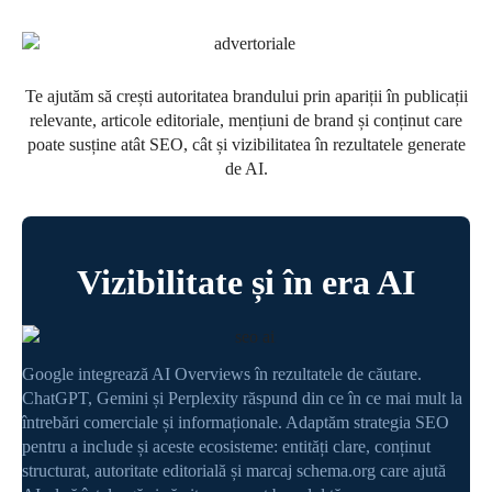
Te ajutăm să crești autoritatea brandului prin apariții în publicații
relevante, articole editoriale, mențiuni de brand și conținut care
poate susține atât SEO, cât și vizibilitatea în rezultatele generate
de AI.
Vizibilitate și în era AI
Google integrează AI Overviews în rezultatele de căutare.
ChatGPT, Gemini și Perplexity răspund din ce în ce mai mult la
întrebări comerciale și informaționale. Adaptăm strategia SEO
pentru a include și aceste ecosisteme: entități clare, conținut
structurat, autoritate editorială și marcaj schema.org care ajută