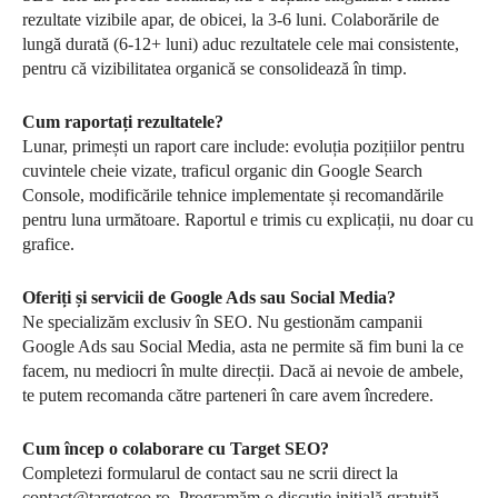
rezultate vizibile apar, de obicei, la 3-6 luni. Colaborările de
lungă durată (6-12+ luni) aduc rezultatele cele mai consistente,
pentru că vizibilitatea organică se consolidează în timp.
Cum raportați rezultatele?
Lunar, primești un raport care include: evoluția pozițiilor pentru
cuvintele cheie vizate, traficul organic din Google Search
Console, modificările tehnice implementate și recomandările
pentru luna următoare. Raportul e trimis cu explicații, nu doar cu
grafice.
Oferiți și servicii de Google Ads sau Social Media?
Ne specializăm exclusiv în SEO. Nu gestionăm campanii
Google Ads sau Social Media, asta ne permite să fim buni la ce
facem, nu mediocri în multe direcții. Dacă ai nevoie de ambele,
te putem recomanda către parteneri în care avem încredere.
Cum încep o colaborare cu Target SEO?
Completezi formularul de contact sau ne scrii direct la
contact@targetseo.ro. Programăm o discuție inițială gratuită,