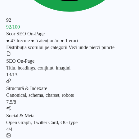
92
92/100
Scor SEO On-Page
● 47 trecute
● 5 atenționări
● 1 erori
Distribuția scorului pe categorii
Vezi unde pierzi puncte
SEO On-Page
Titlu, headings, conținut, imagini
13/13
Structură & Indexare
Canonical, schema, charset, robots
7.5/8
Social & Meta
Open Graph, Twitter Card, OG type
4/4