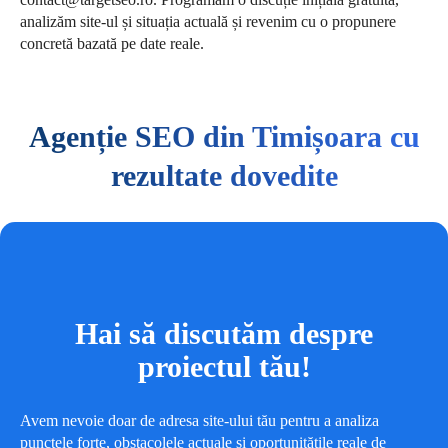
analizăm site-ul și situația actuală și revenim cu o propunere
concretă bazată pe date reale.
Agenție SEO din Timișoara cu
rezultate dovedite
Hai să discutăm despre
proiectul tău!
Avem nevoie doar de adresa site-ului tău pentru a analiza
punctele forte, obstacolele actuale și oportunitățile reale de