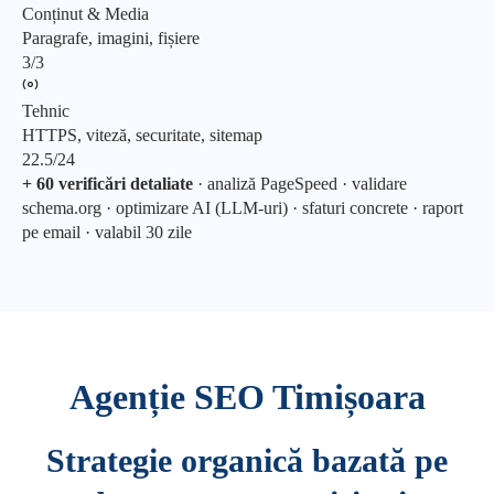
Conținut & Media
Paragrafe, imagini, fișiere
3/3
Tehnic
HTTPS, viteză, securitate, sitemap
22.5/24
+ 60 verificări detaliate
· analiză PageSpeed · validare
schema.org · optimizare AI (LLM-uri) · sfaturi concrete · raport
pe email · valabil 30 zile
Agenție SEO Timișoara
Strategie organică bazată pe