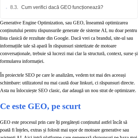
Cum verifici dacă GEO funcționează?
Generative Engine Optimization, sau GEO, înseamnă optimizarea
conținutului pentru răspunsurile generate de sisteme AI, nu doar pentru
lista clasică de rezultate din Google. Dacă vrei ca brandul, site-ul sau
informațiile tale să apară în răspunsuri sintetizate de motoare
conversaționale, trebuie să lucrezi mai clar la structură, context, surse și
formularea informației.
În proiectele SEO pe care le analizăm, vedem tot mai des aceeași
schimbare: utilizatorul nu mai caută doar linkuri, ci răspunsuri directe.
Asta nu înlocuiește SEO clasic, dar adaugă un nou strat de optimizare.
Ce este GEO, pe scurt
GEO este procesul prin care îți pregătești conținutul astfel încât să
poată fi înțeles, extras și folosit mai ușor de motoare generative sau
asistenți AI. Aici intră platforme care generează răspunsuri pe baza mai