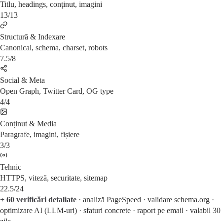
Titlu, headings, conținut, imagini
13/13
Structură & Indexare
Canonical, schema, charset, robots
7.5/8
Social & Meta
Open Graph, Twitter Card, OG type
4/4
Conținut & Media
Paragrafe, imagini, fișiere
3/3
Tehnic
HTTPS, viteză, securitate, sitemap
22.5/24
+ 60 verificări detaliate
· analiză PageSpeed · validare schema.org ·
optimizare AI (LLM-uri) · sfaturi concrete · raport pe email · valabil 30