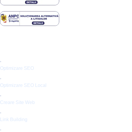
SERVICII
Optimizare SEO
Optimizare SEO Local
Creare Site Web
Link Building