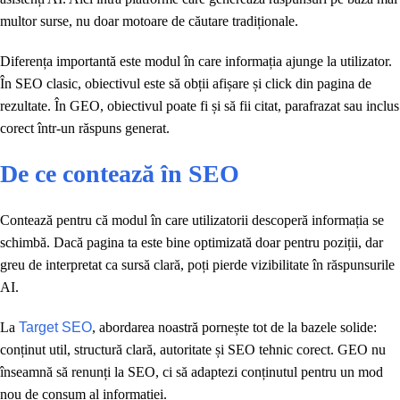
multor surse, nu doar motoare de căutare tradiționale.
Diferența importantă este modul în care informația ajunge la utilizator.
În SEO clasic, obiectivul este să obții afișare și click din pagina de
rezultate. În GEO, obiectivul poate fi și să fii citat, parafrazat sau inclus
corect într-un răspuns generat.
De ce contează în SEO
Contează pentru că modul în care utilizatorii descoperă informația se
schimbă. Dacă pagina ta este bine optimizată doar pentru poziții, dar
greu de interpretat ca sursă clară, poți pierde vizibilitate în răspunsurile
AI.
La
Target SEO
, abordarea noastră pornește tot de la bazele solide:
conținut util, structură clară, autoritate și SEO tehnic corect. GEO nu
înseamnă să renunți la SEO, ci să adaptezi conținutul pentru un mod
nou de consum al informației.