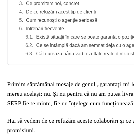
Ce promitem noi, concret
De ce refuzăm acest tip de clienți
Cum recunoști o agenție serioasă
Întrebări frecvente
Există situații în care se poate garanta o poziț
Ce se întâmplă dacă am semnat deja cu o agenț
Cât durează până văd rezultate reale dintr-o 
Primim săptămânal mesaje de genul „garantați-mi l
mereu același: nu. Și nu pentru că nu am putea livra r
SERP fie te minte, fie nu înțelege cum funcționează
Hai să vedem de ce refuzăm aceste colaborări și ce ar
promisiuni.