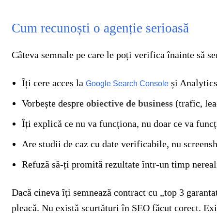
Cum recunoști o agenție serioasă
Câteva semnale pe care le poți verifica înainte să s
Îți cere acces la
și Analytics
Google Search Console
Vorbește despre
obiective de business
(trafic, le
Îți explică ce nu va funcționa, nu doar ce va func
Are studii de caz cu date verificabile, nu screens
Refuză să-ți promită rezultate într-un timp nereal
Dacă cineva îți semnează contract cu „top 3 garantat
pleacă. Nu există scurtături în SEO făcut corect. Ex