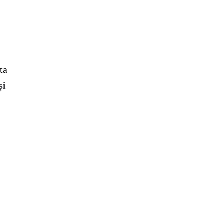
ta
și