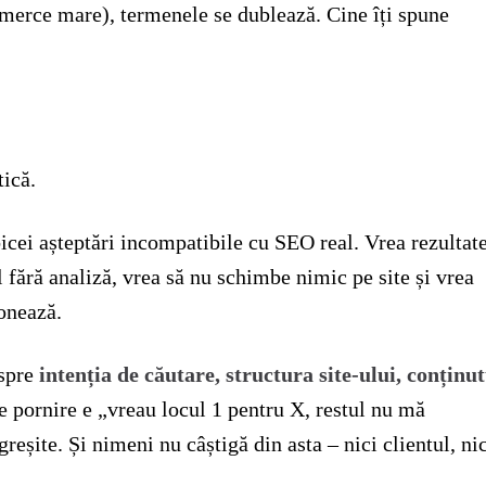
mmerce mare), termenele se dublează. Cine îți spune
tică.
bicei așteptări incompatibile cu SEO real. Vrea rezultate
l fără analiză, vrea să nu schimbe nimic pe site și vrea
ionează.
espre
intenția de căutare, structura site-ului, conținut
e pornire e „vreau locul 1 pentru X, restul nu mă
reșite. Și nimeni nu câștigă din asta – nici clientul, ni