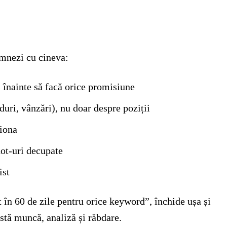
emnezi cu cineva:
 înainte să facă orice promisiune
aduri, vânzări), nu doar despre poziții
ționa
hot-uri decupate
ist
 în 60 de zile pentru orice keyword”, închide ușa și
istă muncă, analiză și răbdare.