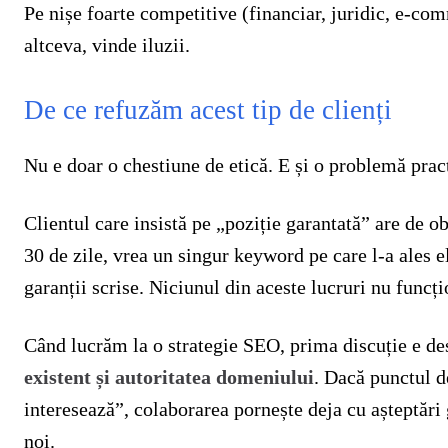
Pe nișe foarte competitive (financiar, juridic, e-co
altceva, vinde iluzii.
De ce refuzăm acest tip de clienți
Nu e doar o chestiune de etică. E și o problemă prac
Clientul care insistă pe „poziție garantată” are de o
30 de zile, vrea un singur keyword pe care l-a ales e
garanții scrise. Niciunul din aceste lucruri nu funcț
Când lucrăm la o strategie SEO, prima discuție e d
existent și autoritatea domeniului
. Dacă punctul d
interesează”, colaborarea pornește deja cu așteptări g
noi.