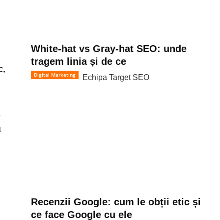
White-hat vs Gray-hat SEO: unde
tragem linia și de ce
c,
Digital Marketing
Echipa Target SEO
a
u
Recenzii Google: cum le obții etic și
ce face Google cu ele