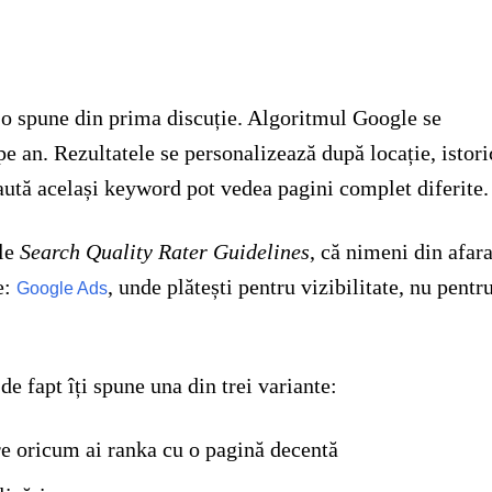
ă o spune din prima discuție. Algoritmul Google se
pe an. Rezultatele se personalizează după locație, istori
 caută același keyword pot vedea pagini complet diferite.
ele
Search Quality Rater Guidelines
, că nimeni din afar
e:
, unde plătești pentru vizibilitate, nu pentr
Google Ads
de fapt îți spune una din trei variante:
re oricum ai ranka cu o pagină decentă