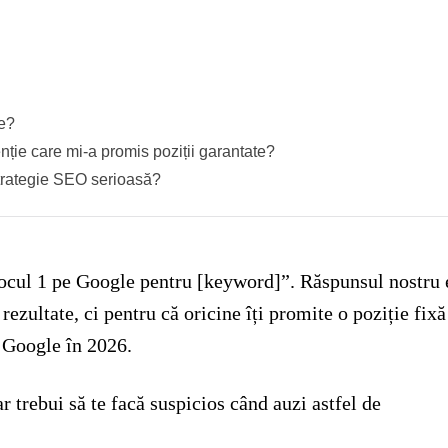
ie?
ie care mi-a promis poziții garantate?
strategie SEO serioasă?
ocul 1 pe Google pentru [keyword]”. Răspunsul nostru 
ezultate, ci pentru că oricine îți promite o poziție fixă
 Google în 2026.
 trebui să te facă suspicios când auzi astfel de