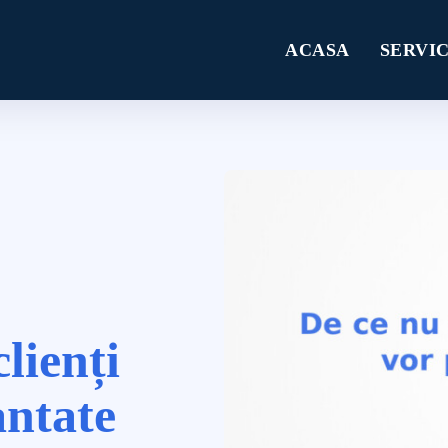
ACASA
SERVIC
lienți
antate