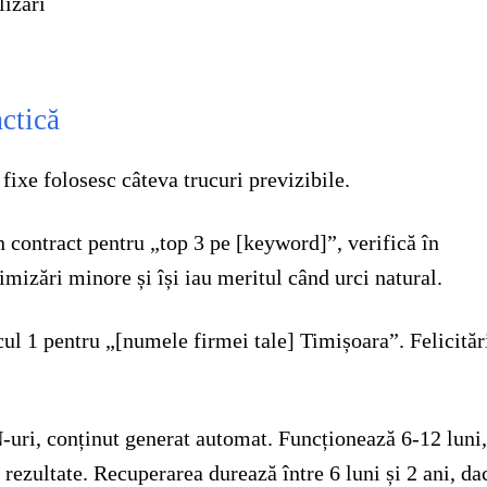
lizări
ctică
 fixe folosesc câteva trucuri previzibile.
 contract pentru „top 3 pe [keyword]”, verifică în
timizări minore și își iau meritul când urci natural.
cul 1 pentru „[numele firmei tale] Timișoara”. Felicităr
uri, conținut generat automat. Funcționează 6-12 luni,
 rezultate. Recuperarea durează între 6 luni și 2 ani, da