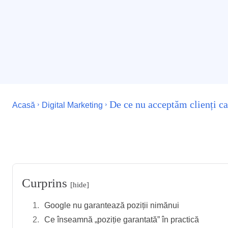
De ce nu acceptăm clienți ca
Acasă
Digital Marketing
Facebook
X
P
ACȚIUNE
Curprins
[hide]
Google nu garantează poziții nimănui
Ce înseamnă „poziție garantată” în practică