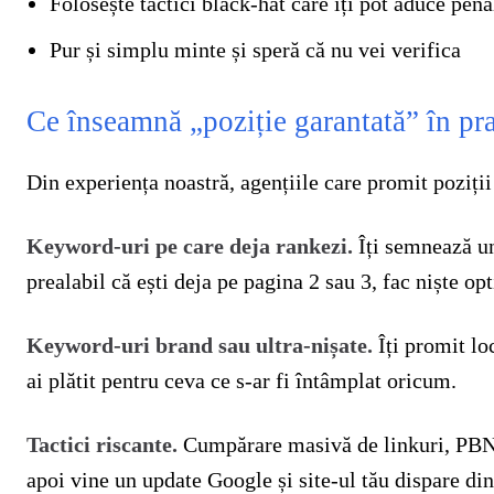
Folosește tactici black-hat care îți pot aduce pena
Pur și simplu minte și speră că nu vei verifica
Ce înseamnă „poziție garantată” în pra
Din experiența noastră, agențiile care promit poziții
Keyword-uri pe care deja rankezi.
Îți semnează un
prealabil că ești deja pe pagina 2 sau 3, fac niște op
Keyword-uri brand sau ultra-nișate.
Îți promit lo
ai plătit pentru ceva ce s-ar fi întâmplat oricum.
Tactici riscante.
Cumpărare masivă de linkuri, PBN-
apoi vine un update Google și site-ul tău dispare din